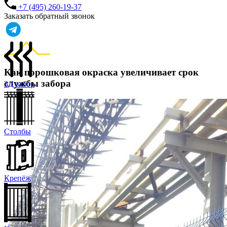
+7 (495) 260-19-37
Заказать обратный звонок
Как порошковая окраска увеличивает срок
службы забора
3Д забор
Столбы
Крепёж