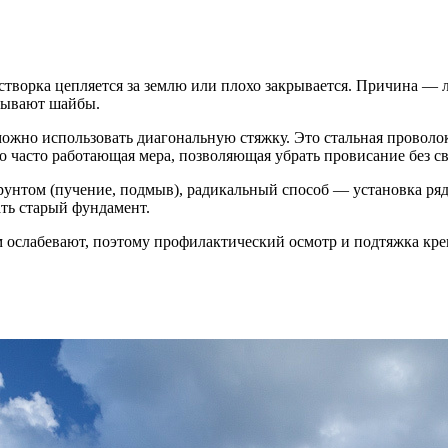
ь: створка цепляется за землю или плохо закрывается. Причина —
адывают шайбы.
о, можно использовать диагональную стяжку. Это стальная прово
о часто работающая мера, позволяющая убрать провисание без с
грунтом (пучение, подмыв), радикальный способ — установка ряд
ать старый фундамент.
ослабевают, поэтому профилактический осмотр и подтяжка креп