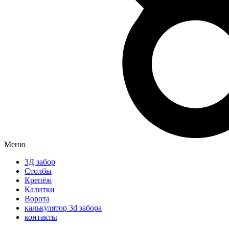
Меню
3Д забор
Столбы
Крепёж
Калитки
Ворота
калькулятор 3d забора
контакты