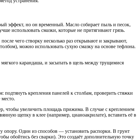
 метод устранения.
й эффект, но он временный. Масло собирает пыль и песок,
учше использовать смазки, которые не притягивают грязь.
 после чего створку несколько раз открывают и закрывают,
столбом), можно использовать сухую смазку на основе тефлона.
 мягкого карандаша, и засыпать в щель между трущимися
м: подтянуть крепления панелей к столбам, проверить стяжки
 место.
ер, чтобы увеличить площадь прижима. В случае с креплением
евянную щепку в клее (например, цианоакрилате), вставить её в
аму опору. Один из способов — установить распорки. В грунт
тобы обойтись без сварки). Это создаёт дополнительную точку