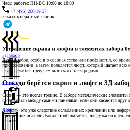
Часы работы: ПН-ВС 10:00 до 18:00
+7 (495) 260-19-37
Заказать обратный звонок
Устранение скрипа и люфта в элементах забора бе
3Д забор
Любой забор, особенно сварная сетка или профнастил, со врем
прикосновении, а затем появляется люфт, который шатает всю 
часто даже быстрее, чем возиться с электродами.
Откуда берётся скрип и люфт в 3Д забо
Столбы
Скрип — это всегда трение. В заборе металлические элементы т
столбам или между самими панелями, если они касаются друг д
Крепёж
Люфт — это уже следствие ослабленных креплений или деформац
креплениях ослабли. Когда столб шатается, нагрузка на крепле
секции.