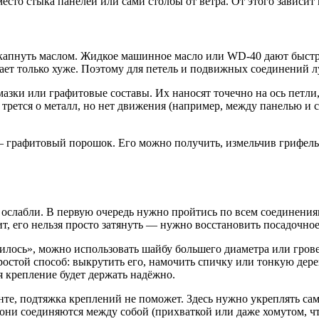
есто стыка панелей или сами столбы от ветра. От этого зависит
капнуть маслом. Жидкое машинное масло или WD-40 дают быстры
лает только хуже. Поэтому для петель и подвижных соединений л
азки или графитовые составы. Их наносят точечно на ось петли,
 трется о металл, но нет движения (например, между панелью и 
 — графитовый порошок. Его можно получить, измельчив грифель
ы ослабли. В первую очередь нужно пройтись по всем соединения
т, его нельзя просто затянуть — нужно восстановить посадочное
билось», можно использовать шайбу большего диаметра или гров
 простой способ: выкрутить его, намочить спичку или тонкую дер
я крепление будет держать надёжно.
рунте, подтяжка креплений не поможет. Здесь нужно укреплять с
и они соединяются между собой (прихваткой или даже хомутом, ч