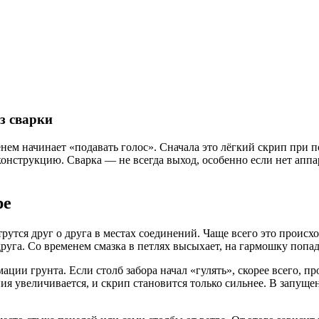
з сварки
енем начинает «подавать голос». Сначала это лёгкий скрип при
конструкцию. Сварка — не всегда выход, особенно если нет апп
ре
рутся друг о друга в местах соединений. Чаще всего это происхо
руга. Со временем смазка в петлях высыхает, на гармошку попа
ии грунта. Если столб забора начал «гулять», скорее всего, пр
ния увеличивается, и скрип становится только сильнее. В запуще