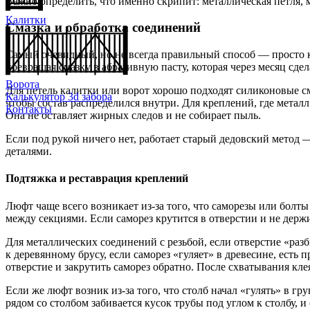
Важно определить, что именно скрипит: металлическая петля, м
Калитки
Смазка и обработка соединений
Самый очевидный, но не всегда правильный способ — просто 
превращая смазку в абразивную пасту, которая через месяц сде
Ворота
Для петель калитки или ворот хорошо подходят силиконовые см
Калькулятор 3d забора
чтобы состав распределился внутри. Для креплений, где металл
Контакты
Она не оставляет жирных следов и не собирает пыль.
Если под рукой ничего нет, работает старый дедовский метод
деталями.
Подтяжка и реставрация креплений
Люфт чаще всего возникает из-за того, что саморезы или болт
между секциями. Если саморез крутится в отверстии и не держи
Для металлических соединений с резьбой, если отверстие «раз
к деревянному брусу, если саморез «гуляет» в древесине, есть
отверстие и закрутить саморез обратно. После схватывания кле
Если же люфт возник из-за того, что столб начал «гулять» в г
рядом со столбом забивается кусок трубы под углом к столбу, 