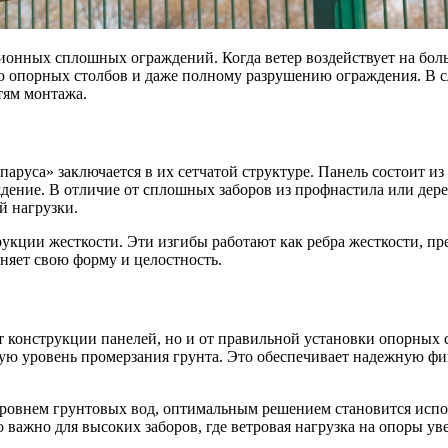
ионных сплошных ограждений. Когда ветер воздействует на больш
 опорных столбов и даже полному разрушению ограждения. В с
тям монтажа.
аруса» заключается в их сетчатой структуре. Панель состоит из
ение. В отличие от сплошных заборов из профнастила или дерев
й нагрузки.
укции жесткости. Эти изгибы работают как ребра жесткости, п
няет свою форму и целостность.
 от конструкции панелей, но и от правильной установки опорны
ую уровень промерзания грунта. Это обеспечивает надежную фи
ровнем грунтовых вод, оптимальным решением становится испо
о важно для высоких заборов, где ветровая нагрузка на опоры ув