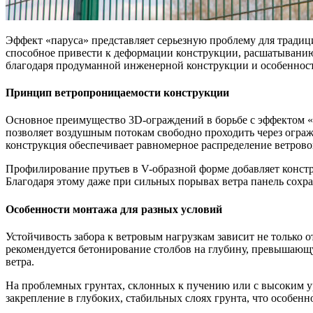
Эффект «паруса» представляет серьезную проблему для традиц
способное привести к деформации конструкции, расшатыванию
благодаря продуманной инженерной конструкции и особеннос
Принцип ветропроницаемости конструкции
Основное преимущество 3D-ограждений в борьбе с эффектом «п
позволяет воздушным потокам свободно проходить через огражд
конструкция обеспечивает равномерное распределение ветрово
Профилирование прутьев в V-образной форме добавляет констр
Благодаря этому даже при сильных порывах ветра панель сохра
Особенности монтажа для разных условий
Устойчивость забора к ветровым нагрузкам зависит не только
рекомендуется бетонирование столбов на глубину, превышающ
ветра.
На проблемных грунтах, склонных к пучению или с высоким у
закрепление в глубоких, стабильных слоях грунта, что особенн