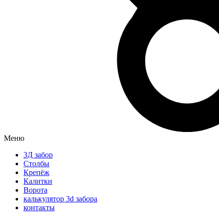
Меню
3Д забор
Столбы
Крепёж
Калитки
Ворота
калькулятор 3d забора
контакты