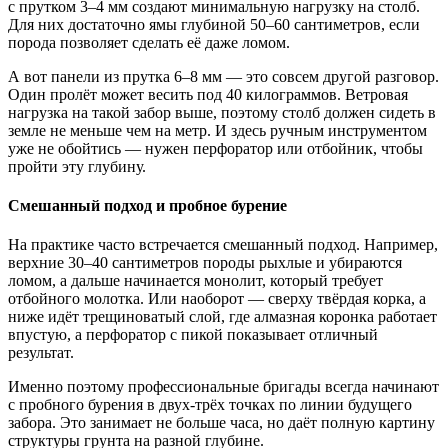
с прутком 3–4 мм создают минимальную нагрузку на столб.
Для них достаточно ямы глубиной 50–60 сантиметров, если
порода позволяет сделать её даже ломом.
А вот панели из прутка 6–8 мм — это совсем другой разговор.
Один пролёт может весить под 40 килограммов. Ветровая
нагрузка на такой забор выше, поэтому столб должен сидеть в
земле не меньше чем на метр. И здесь ручным инструментом
уже не обойтись — нужен перфоратор или отбойник, чтобы
пройти эту глубину.
Смешанный подход и пробное бурение
На практике часто встречается смешанный подход. Например,
верхние 30–40 сантиметров породы рыхлые и убираются
ломом, а дальше начинается монолит, который требует
отбойного молотка. Или наоборот — сверху твёрдая корка, а
ниже идёт трещиноватый слой, где алмазная коронка работает
впустую, а перфоратор с пикой показывает отличный
результат.
Именно поэтому профессиональные бригады всегда начинают
с пробного бурения в двух-трёх точках по линии будущего
забора. Это занимает не больше часа, но даёт полную картину
структуры грунта на разной глубине.