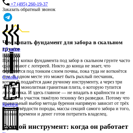
+7 (495) 260-19-37
Заказать обратный звонок
Чем копать фундамент для забора в скальном
грунте
3Д забор
Процесс копки фундамента под забор в скальном грунте часто
сравнивают с лотереей. Никто до конца не знает, что
скрывается под тонким слоем почвы, пока туда не воткнётся
лом. В одном месте это может быть рыхлый песчаник,
Столбы
который поддаётся даже ручному инструменту, а через три
метра — монолитная гранитная плита, о которую тупится
любая пика. И здесь главное — не впадать в крайности и не
тащить на участок тяжёлую технику без разведки. Потому что
правильный выбор метода бурения напрямую зависит от трёх
Крепёж
вещей: твёрдости породы, массы секций самого забора и того,
сколько времени и денег готов потратить владелец.
Ручной инструмент: когда он работает