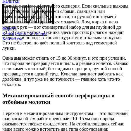
Калитки
Начнём с самого доступного сценария. Если скальные выходы
представлены выветрелыми слоями, сланцами или
известняками средней плотности, то ручной инструмент
вполне способен справиться с задачей. Лом, кирка и пара
крепких рук — вот стандартный набор для ям глубиной до
Ворота
50–60 сантиметров. Техника здесь простая: рычагом находят
Калькулятор 3d забора
трещины в породе, загоняют туда лом и откалывают куски.
Контакты
Это не быстро, но даёт полный контроль над геометрией
лунки.
Одна яма может отнять от 15 до 30 минут, и это при условии,
что порода не превращается в пыль, а реально колется. Однако
если камень плотный, без видимых трещин, ручной способ
превращается в адский труд. Кувалда начинает работать как
долбёжка, и тут уже не до точности — главное хоть что-то
отколоть.
Механизированный способ: перфораторы и
отбойные молотки
Переход к механизированным инструментам — это логичный
шаг, когда объём работ превышает 10–15 ям или порода
оказывается твёрже ожидаемого. На стройплощадках сейчас
чаще всего можно встретить два типа оборудования: