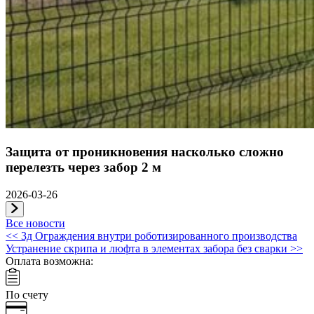
Защита от проникновения насколько сложно
перелезть через забор 2 м
2026-03-26
Все новости
Навигация
<<
3д Ограждения внутри роботизированного производства
Устранение скрипа и люфта в элементах забора без сварки
>>
по
Оплата возможна:
записям
По счету