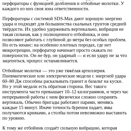
перфораторы с функцией долбления и отбойные молотки. У
каждого из них своя зона ответственности.
Перфораторы с системой SDS-Max дают хорошую энергию
удара и подходят для большинства скальных грунтов средней
твёрдости. Их удобно удерживать вертикально, вибрация не
такая сильная, как у полноценного отбойника, и они
позволяют работать с глубиной до метра без особых проблем.
Но есть нюанс: на особенно плотных породах, где нет
микротрещин, перфоратор начинает просто скакать по
поверхности. Он не бур, он ударный — и если удару не за что
зацепиться, процесс останавливается.
Отбойные молотки — это уже тяжёлая артиллерия.
Пневматические или электрические модели с энергией удара
60–80 Дж способны раскалывать гранит и базальт на куски.
Но у этой медали есть обратная сторона. Вес такого
инструмента часто превышает 10–12 килограммов, и через час
непрерывной работы с ним физически сложно сохранять
вертикаль. Обычно бригады работают парами, меняясь
каждые 15 минут. Иначе точность бурения падает, ямы
получаются кривыми, а столбы потом невозможно выставить
по уровню.
К тому же отбойник создаёт сильную вибрацию, которая