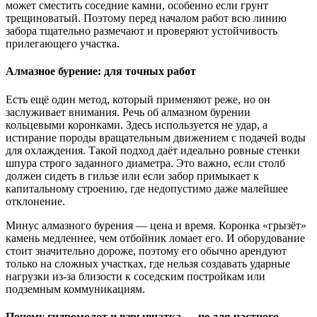
может сместить соседние камни, особенно если грунт
трещиноватый. Поэтому перед началом работ всю линию
забора тщательно размечают и проверяют устойчивость
прилегающего участка.
Алмазное бурение: для точных работ
Есть ещё один метод, который применяют реже, но он
заслуживает внимания. Речь об алмазном бурении
кольцевыми коронками. Здесь используется не удар, а
истирание породы вращательным движением с подачей воды
для охлаждения. Такой подход даёт идеально ровные стенки
шпура строго заданного диаметра. Это важно, если столб
должен сидеть в гильзе или если забор примыкает к
капитальному строению, где недопустимо даже малейшее
отклонение.
Минус алмазного бурения — цена и время. Коронка «грызёт»
камень медленнее, чем отбойник ломает его. И оборудование
стоит значительно дороже, поэтому его обычно арендуют
только на сложных участках, где нельзя создавать ударные
нагрузки из-за близости к соседским постройкам или
подземным коммуникациям.
Почему гидромолот и взрывчатка — не для частного