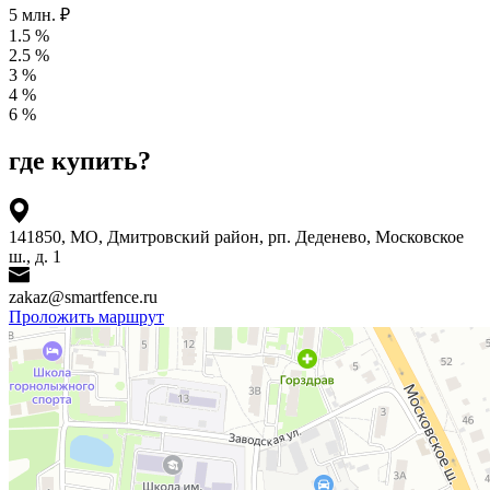
5 млн. ₽
1.5 %
2.5 %
3 %
4 %
6 %
где купить?
141850, МО, Дмитровский район, рп. Деденево, Московское
ш., д. 1
zakaz@smartfence.ru
Проложить маршрут