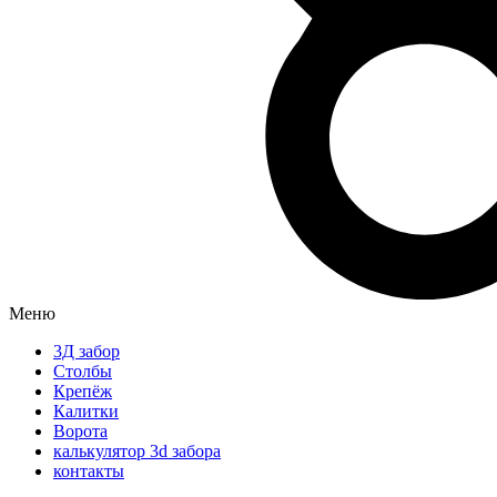
Меню
3Д забор
Столбы
Крепёж
Калитки
Ворота
калькулятор 3d забора
контакты