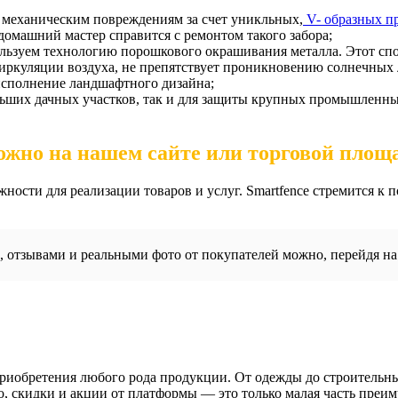
 механическим повреждениям за счет уникльных,
V- образных пр
домашний мастер справится с ремонтом такого забора;
ьзуем технологию порошкового окрашивания металла. Этот спо
иркуляции воздуха, не препятствует проникновению солнечных л
исполнение ландшафтного дизайна;
ьших дачных участков, так и для защиты крупных промышленны
ожно на нашем сайте или торговой площа
ости для реализации товаров и услуг. Smartfence стремится к 
отзывами и реальными фото от покупателей можно, перейдя на 
риобретения любого рода продукции. От одежды до строительны
но, скидки и акции от платформы — это только малая часть пре