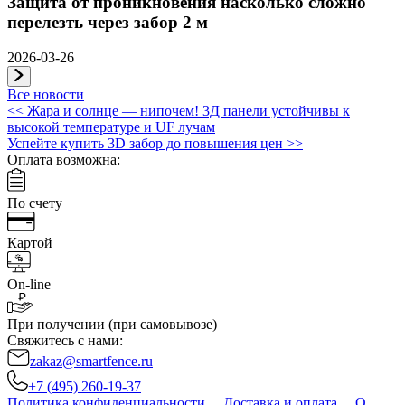
Защита от проникновения насколько сложно
перелезть через забор 2 м
2026-03-26
Все новости
Навигация
<<
Жара и солнце — нипочем! 3Д панели устойчивы к
высокой температуре и UF лучам
по
Успейте купить 3D забор до повышения цен
>>
записям
Оплата возможна:
По счету
Картой
On-line
При получении (при самовывозе)
Свяжитесь с нами:
zakaz@smartfence.ru
+7 (495) 260-19-37
Политика конфиденциальности
Доставка и оплата
О