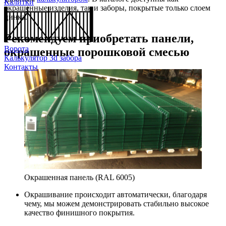
Калитки
окрашенные изделия, так и заборы, покрытые только слоем
цинка.
Рекомендуем приобретать панели,
Ворота
окрашенные порошковой смесью
Калькулятор 3d забора
Контакты
Окрашенная панель (RAL 6005)
Окрашивание происходит автоматически, благодаря
чему, мы можем демонстрировать стабильно высокое
качество финишного покрытия.