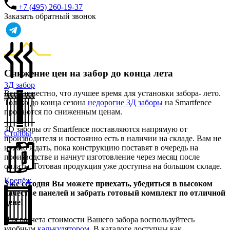
+7 (495) 260-19-37
Заказать обратный звонок
Снижение цен на забор до конца лета
3Д забор
Всем известно, что лучшее время для установки забора- лето.
Только до конца сезона
недорогие 3Д заборы
на Smartfence
продаются по сниженным ценам.
3D заборы от Smartfence поставляются напрямую от
Столбы
производителя и постоянно есть в наличии на складе. Вам не
нужно ждать, пока конструкцию поставят в очередь на
производстве и начнут изготовление через месяц после
оплаты. Готовая продукция уже доступна на большом складе.
Крепёж
Уже сегодня Вы можете приехать, убедиться в высоком
качестве панелей и забрать готовый комплект по отличной
цене!
Для расчета стоимости Вашего забора воспользуйтесь
удобным
калькулятором
. В каталоге доступны как