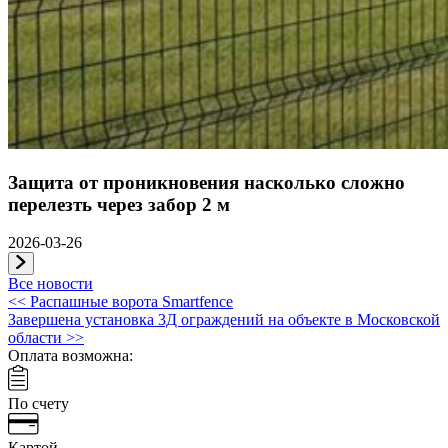
Защита от проникновения насколько сложно
перелезть через забор 2 м
2026-03-26
Все новости
Навигация
<<
Распашные ворота Smartfence
Завершена установка 3Д ограждений на объекте в Московской
по
области
>>
записям
Оплата возможна:
По счету
Картой