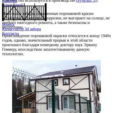
повсеместно используется в производстве
сетчатых 3Д
Калитки
ограждений
.
Панельные заборы, окрашенные порошковой краски
устойчивы к появлению коррозии, не выгорают на солнце, не
требуют ежегодного ремонта, а также безопасны и
Ворота
экологичны.
Калькулятор 3d забора
Контакты
Происхождение порошковой окраски относится к концу 1940х
годов, однако, значительный прорыв в этой области
произошел благодаря немецкому доктору наук Эрвину
Геммеру, впоследствии запатентовавшему данную
технологию.