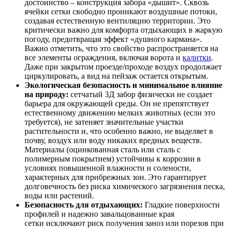
достоинство – конструкция забора «дышит». Сквозь
ячейки сетки свободно проникают воздушные потоки,
создавая естественную вентиляцию территории. Это
критически важно для комфорта отдыхающих в жаркую
погоду, предотвращая эффект «душного кармана».
Важно отметить, что это свойство распространяется на
все элементы ограждения, включая ворота и
калитки
.
Даже при закрытом проезде/проходе воздух продолжает
циркулировать, а вид на пейзаж остается открытым.
Экологическая безопасность и минимальное влияние
на природу:
сетчатый 3Д забор физически не создает
барьера для окружающей среды. Он не препятствует
естественному движению мелких животных (если это
требуется), не затеняет значительные участки
растительности и, что особенно важно, не выделяет в
почву, воздух или воду никаких вредных веществ.
Материалы (оцинкованная сталь или сталь с
полимерным покрытием) устойчивы к коррозии в
условиях повышенной влажности и солености,
характерных для прибрежных зон. Это гарантирует
долговечность без риска химического загрязнения песка,
воды или растений.
Безопасность для отдыхающих:
Гладкие поверхности
профилей и надежно завальцованные края
сетки исключают риск получения заноз или порезов при