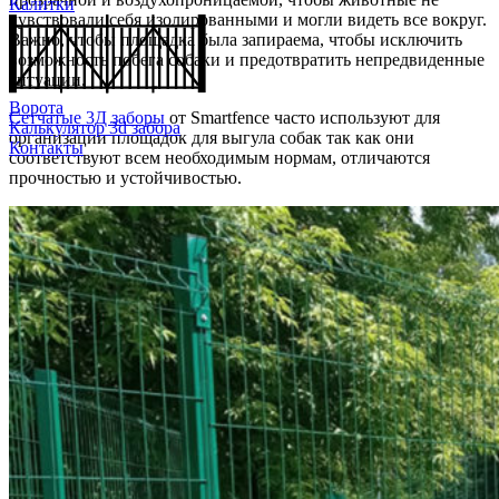
Калитки
чувствовали себя изолированными и могли видеть все вокруг.
Важно, чтобы площадка была запираема, чтобы исключить
возможность побега собаки и предотвратить непредвиденные
ситуации.
Ворота
Сетчатые 3Д заборы
от Smartfence часто используют для
Калькулятор 3d забора
организации площадок для выгула собак так как они
Контакты
соответствуют всем необходимым нормам, отличаются
прочностью и устойчивостью.