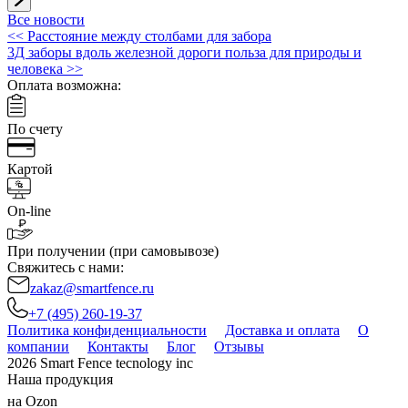
Все новости
Навигация
<<
Расстояние между столбами для забора
3Д заборы вдоль железной дороги польза для природы и
по
человека
>>
записям
Оплата возможна:
По счету
Картой
On-line
При получении (при самовывозе)
Свяжитесь с нами:
zakaz@smartfence.ru
+7 (495) 260-19-37
Политика конфиденциальности
Доставка и оплата
О
компании
Контакты
Блог
Отзывы
2026 Smart Fence tecnology inc
Наша продукция
на Ozon