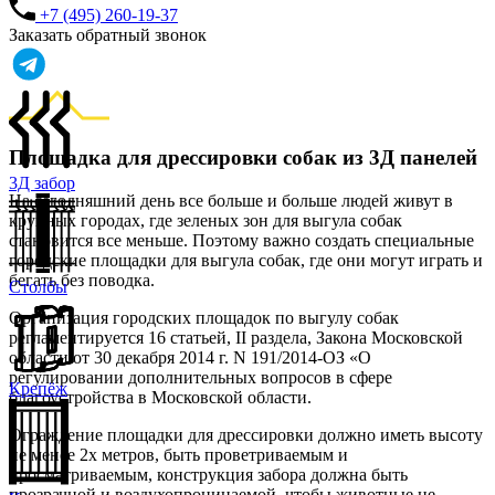
+7 (495) 260-19-37
Заказать обратный звонок
Площадка для дрессировки собак из 3Д панелей
3Д забор
На сегодняшний день все больше и больше людей живут в
крупных городах, где зеленых зон для выгула собак
становится все меньше. Поэтому важно создать специальные
городские площадки для выгула собак, где они могут играть и
бегать без поводка.
Столбы
Организация городских площадок по выгулу собак
регламентируется 16 статьей, II раздела, Закона Московской
области от 30 декабря 2014 г. N 191/2014-ОЗ «О
регулировании дополнительных вопросов в сфере
Крепёж
благоустройства в Московской области.
Ограждение площадки для дрессировки должно иметь высоту
не менее 2х метров, быть проветриваемым и
просматриваемым, конструкция забора должна быть
прозрачной и воздухопроницаемой, чтобы животные не