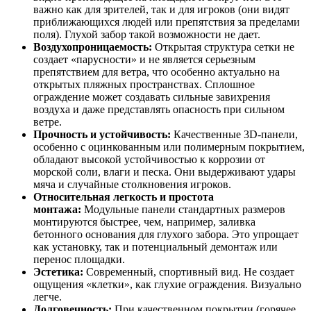
важно как для зрителей, так и для игроков (они видят
приближающихся людей или препятствия за пределами
поля). Глухой забор такой возможности не дает.
Воздухопроницаемость:
Открытая структура сетки не
создает «парусности» и не является серьезным
препятствием для ветра, что особенно актуально на
открытых пляжных пространствах. Сплошное
ограждение может создавать сильные завихрения
воздуха и даже представлять опасность при сильном
ветре.
Прочность и устойчивость:
Качественные 3D-панели,
особенно с оцинкованным или полимерным покрытием,
обладают высокой устойчивостью к коррозии от
морской соли, влаги и песка. Они выдерживают удары
мяча и случайные столкновения игроков.
Относительная легкость и простота
монтажа:
Модульные панели стандартных размеров
монтируются быстрее, чем, например, заливка
бетонного основания для глухого забора. Это упрощает
как установку, так и потенциальный демонтаж или
перенос площадки.
Эстетика:
Современный, спортивный вид. Не создает
ощущения «клетки», как глухие ограждения. Визуально
легче.
Долговечность:
При качественном покрытии (горячее