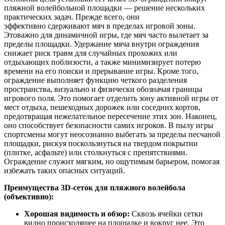
пляжной волейбольной площадки — решение нескольких
практических задач. Прежде всего, они
эффективно сдерживают мяч в пределах игровой зоны.
Этоважно для динамичной игры, где мяч часто вылетает за
пределы площадки. Удержание мяча внутри ограждения
снижает риск травм для случайных прохожих или
отдыхающих поблизости, а также минимизирует потерю
времени на его поиски и прерывание игры. Кроме того,
ограждение выполняет функцию четкого разделения
пространства, визуально и физически обозначая границы
игрового поля. Это помогает отделить зону активной игры от
мест отдыха, пешеходных дорожек или соседних кортов,
предотвращая нежелательное пересечение этих зон. Наконец,
оно способствует безопасности самих игроков. В пылу игры
спортсмены могут неосознанно выбегать за пределы песчаной
площадки, рискуя поскользнуться на твердом покрытии
(плитке, асфальте) или столкнуться с препятствиями.
Ограждение служит мягким, но ощутимым барьером, помогая
избежать таких опасных ситуаций.
Преимущества 3D-сеток для пляжного волейбола
(объективно):
Хорошая видимость и обзор:
Сквозь ячейки сетки
видно происходящее на площадке и вокруг нее. Это