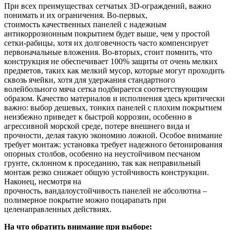
При всех преимуществах сетчатых 3D-ограждений, важно
понимать и их ограничения. Во-первых,
стоимость качественных панелей с надежным
антикоррозионным покрытием будет выше, чем у простой
сетки-рабицы, хотя их долговечность часто компенсирует
первоначальные вложения. Во-вторых, стоит помнить, что
конструкция не обеспечивает 100% защиты от очень мелких
предметов, таких как мелкий мусор, которые могут проходить
сквозь ячейки, хотя для удержания стандартного
волейбольного мяча сетка подбирается соответствующим
образом. Качество материалов и исполнения здесь критически
важно: выбор дешевых, тонких панелей с плохим покрытием
неизбежно приведет к быстрой коррозии, особенно в
агрессивной морской среде, потере внешнего вида и
прочности, делая такую экономию ложной. Особое внимание
требует монтаж: установка требует надежного бетонирования
опорных столбов, особенно на неустойчивом песчаном
грунте, склонном к проседанию, так как неправильный
монтаж резко снижает общую устойчивость конструкции.
Наконец, несмотря на
прочность, вандалоустойчивость панелей не абсолютна –
полимерное покрытие можно поцарапать при
целенаправленных действиях.
На что обратить внимание при выборе: