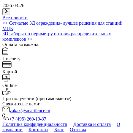
2026-03-26
Все новости
Навигация
<<
Сетчатые 3Д ограждения- лучшее решения для станций
МЦК
по
3D заборы по периметру оптово- распределительных
записям
комплексов
>>
Оплата возможна:
По счету
Картой
On-line
При получении (при самовывозе)
Свяжитесь с нами:
zakaz@smartfence.ru
+7 (495) 260-19-37
Политика конфиденциальности
Доставка и оплата
О
компании
Контакты
Блог
Отзывы