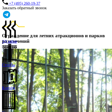
+7 (495) 260-19-37
Заказать обратный звонок
Ограждение для летних атракционов и парков
развлечений
3Д забор
Столбы
Крепёж