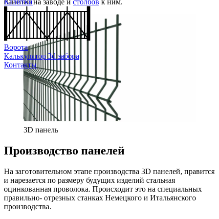
панелей на заводе и
столбов
к ним.
Калитки
Ворота
Калькулятор 3d забора
Контакты
3D панель
Производство панелей
На заготовительном этапе производства 3D панелей, правится
и нарезается по размеру будущих изделий стальная
оцинкованная проволока. Происходит это на специальных
правильно- отрезных станках Немецкого и Итальянского
производства.