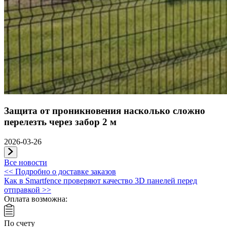
Защита от проникновения насколько сложно
перелезть через забор 2 м
2026-03-26
Все новости
Навигация
<<
Подробно о доставке заказов
Как в Smartfence проверяют качество 3D панелей перед
по
отправкой
>>
записям
Оплата возможна:
По счету