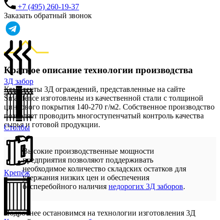
+7 (495) 260-19-37
Заказать обратный звонок
Краткое описание технологии производства
3Д забор
Комплекты 3Д ограждений, представленные на сайте
Smartfence изготовлены из качественной стали с толщиной
цинкового покрытия 140-270 г/м2. Собственное производство
позволяет проводить многоступенчатый контроль качества
сырья и готовой продукции.
Столбы
Высокие производственные мощности
предприятия позволяют поддерживать
необходимое количество складских остатков для
Крепёж
удержания низких цен и обеспечения
бесперебойного наличия
недорогих 3Д заборов
.
Подробнее остановимся на технологии изготовления 3Д