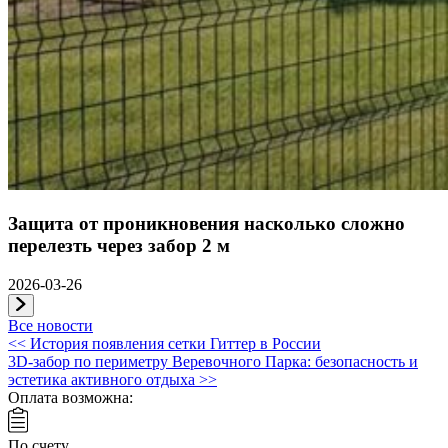
Защита от проникновения насколько сложно
перелезть через забор 2 м
2026-03-26
Все новости
Навигация
<<
История появления сетки Гиттер в России
3D-забор по периметру Веревочного Парка: безопасность и
по
эстетика активного отдыха
>>
записям
Оплата возможна:
По счету