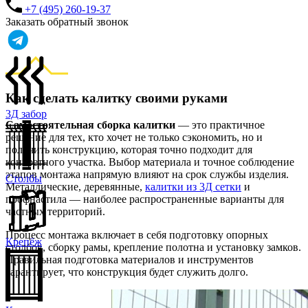
+7 (495) 260-19-37
Заказать обратный звонок
Как сделать калитку своими руками
3Д забор
Самостоятельная сборка калитки
— это практичное
решение для тех, кто хочет не только сэкономить, но и
получить конструкцию, которая точно подходит для
конкретного участка. Выбор материала и точное соблюдение
этапов монтажа напрямую влияют на срок службы изделия.
Столбы
Металлические, деревянные,
калитки из 3Д сетки
и
профнастила — наиболее распространенные варианты для
частных территорий.
Процесс монтажа включает в себя подготовку опорных
Крепёж
столбов, сборку рамы, крепление полотна и установку замков.
Правильная подготовка материалов и инструментов
гарантирует, что конструкция будет служить долго.