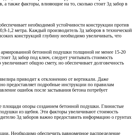
а также факторы, влияющие на то, сколько стоит 3д забор в
 обеспечивает необходимой устойчивости конструкции против
0,9-1,2 метра. Каждый производитель 3д заборов в технической
ысоких конструкций глубину необходимо увеличивать, что
е армированной бетонной подушки толщиной не менее 15-20
тоит 3д забор под ключ, следует учитывать стоимость
 увеличивает общую смету, но обеспечивает долговечность
ивелира приводит к отклонению от вертикали. Даже
но предоставляет подробные инструкции по правилам
авление ошибок после застывания бетона потребует
ние площади опоры созданием бетонной подушки. Глинистые
подушки из щебня. Эти факторы увеличивают стоимость
одителю 3д заборов важно предоставить информацию о грунтах
кции. Необходимо обеспечить равномерное распределение