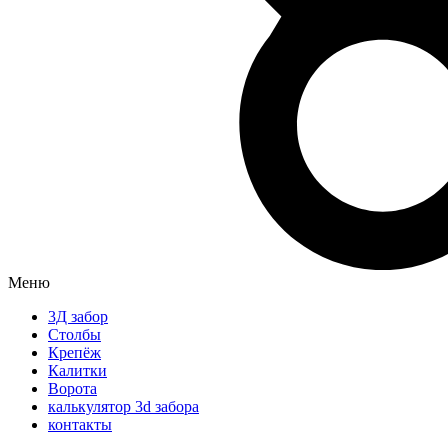
Меню
3Д забор
Столбы
Крепёж
Калитки
Ворота
калькулятор 3d забора
контакты