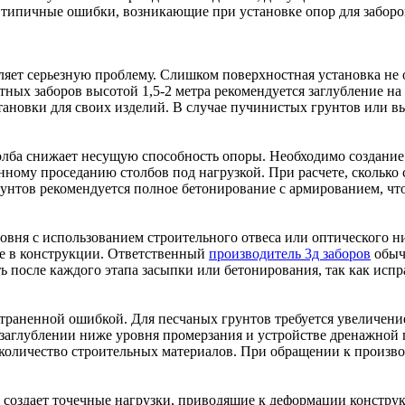
ипичные ошибки, возникающие при установке опор для заборов, 
яет серьезную проблему. Слишком поверхностная установка не
тных заборов высотой 1,5-2 метра рекомендуется заглубление на 
ановки для своих изделий. В случае пучинистых грунтов или в
олба снижает несущую способность опоры. Необходимо создани
ному проседанию столбов под нагрузкой. При расчете, сколько с
унтов рекомендуется полное бетонирование с армированием, что
овня с использованием строительного отвеса или оптического н
ие в конструкции. Ответственный
производитель 3д заборов
обыч
 после каждого этапа засыпки или бетонирования, так как испр
остраненной ошибкой. Для песчаных грунтов требуется увеличе
заглублении ниже уровня промерзания и устройстве дренажной 
и количество строительных материалов. При обращении к произв
 создает точечные нагрузки, приводящие к деформации констру