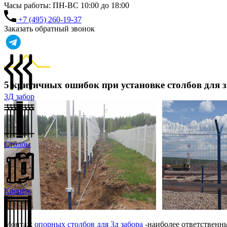
Часы работы: ПН-ВС 10:00 до 18:00
+7 (495) 260-19-37
Заказать обратный звонок
5 критичных ошибок при установке столбов для з
3Д забор
Столбы
Крепёж
Монтаж
опорных столбов для 3д забора
-наиболее ответственн