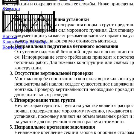
конструкции и сокращению срока ее службы. Ниже приведены т
Калитки
сборе.
Недостаточная глубина установки
Нарушение глубины погружения опоры в грунт представл
ветровых нагрузок и сил морозного пучения. Для стандар
документации указывает рекомендованные параметры уст
Ворота
может повлиять на конечную стоимость монтажа.
Калькулятор 3d забора
Неправильная подготовка бетонного основания
Контакты
Отсутствие надежной бетонной подушки в основании ст
см. Игнорирование этого требования приводит к постепен
бетонных работ. Для тяжелых конструкций или слабых гр
конструкции.
Отсутствие вертикальной проверки
Монтаж опор без постоянного контроля вертикального ур
незначительный наклон создает существенное напряжен
монтажа. Проверку вертикальности необходимо проводить
дополнительных расходов.
Игнорирование типа грунта
Неучет характеристик грунта на участке является распр
почвы, подверженные морозному пучению, нуждаются в 
установки, поскольку влияют на объем земляных работ 
на участке для получения точного расчета стоимости.
Неправильное крепление заполнения
Ненадежное крепление секций забора к опорным столбам