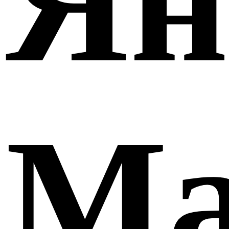
Ян
Ма