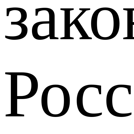
зак
Рос