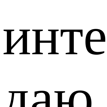
инте
даю