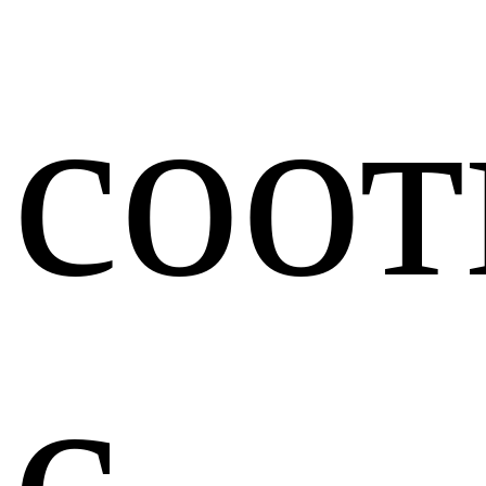
соот
с