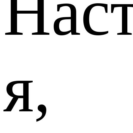
Нас
я,