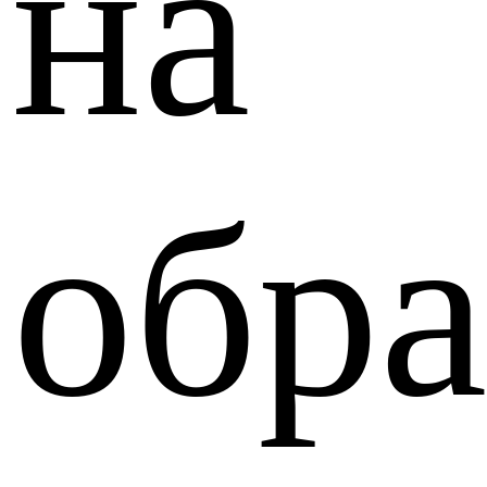
на
обра