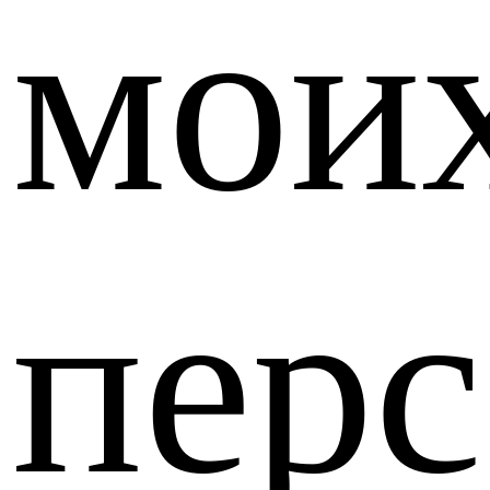
мои
пер