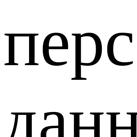
пер
дан