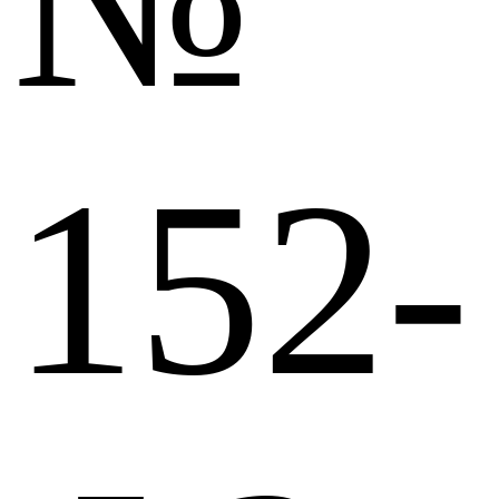
№
152-