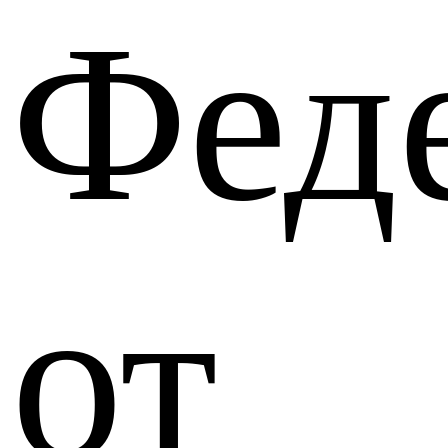
Фед
от