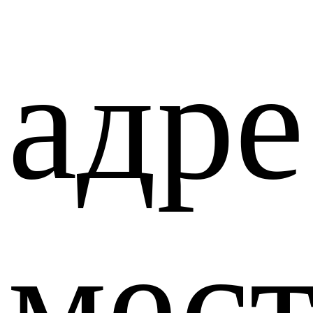
адре
мес