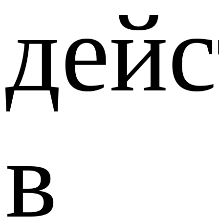
дейс
в