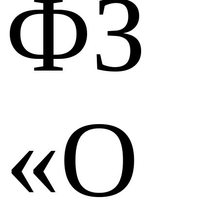
ФЗ
«О