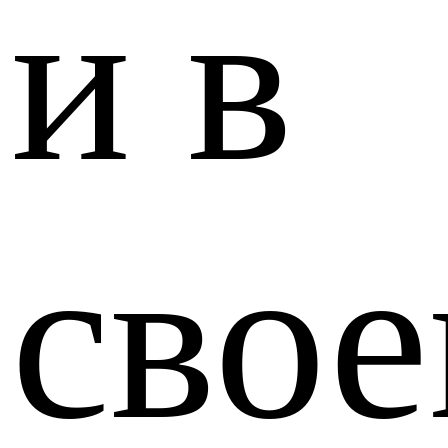
и в
сво