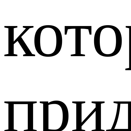
кот
при