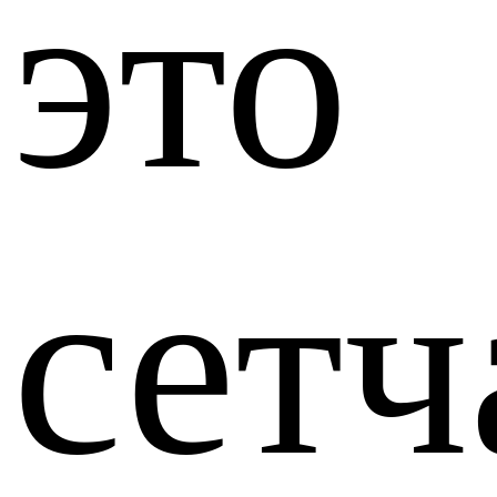
это
сетч