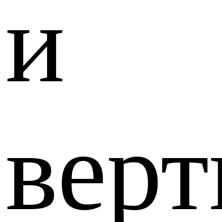
и
вер