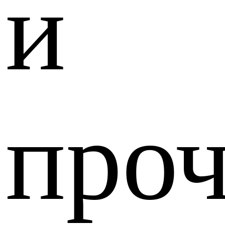
и
проч