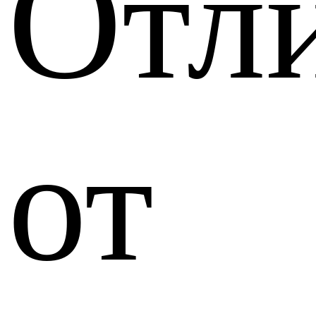
Отл
от