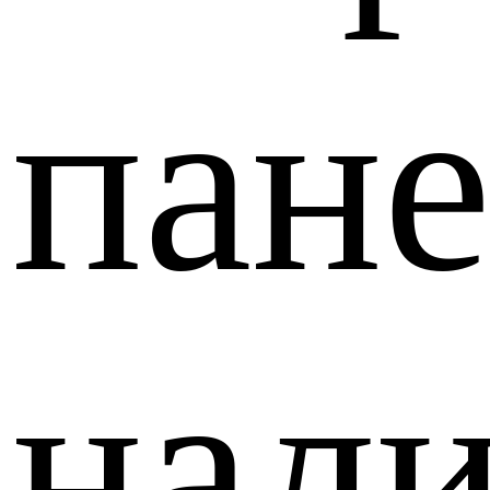
пан
нал