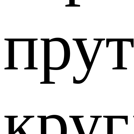
прут
круг