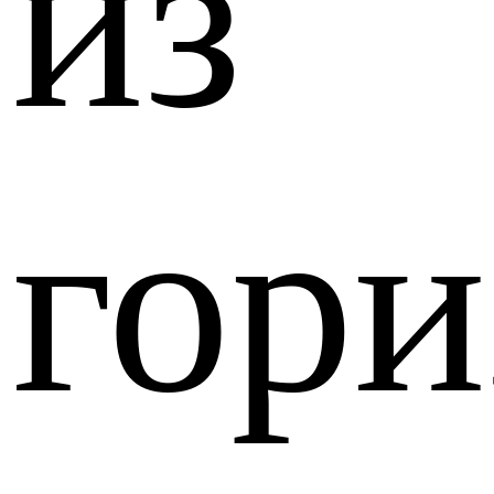
из
гор