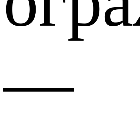
огр
—