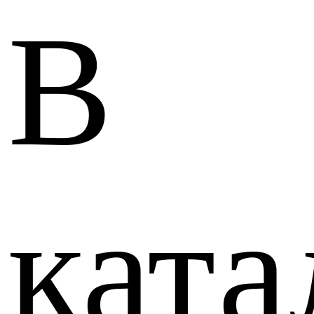
В
ката