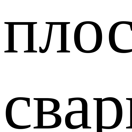
пло
сва