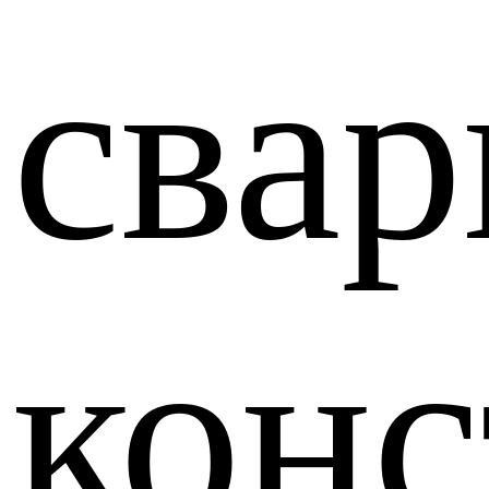
свар
конс