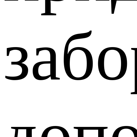
забо
доп