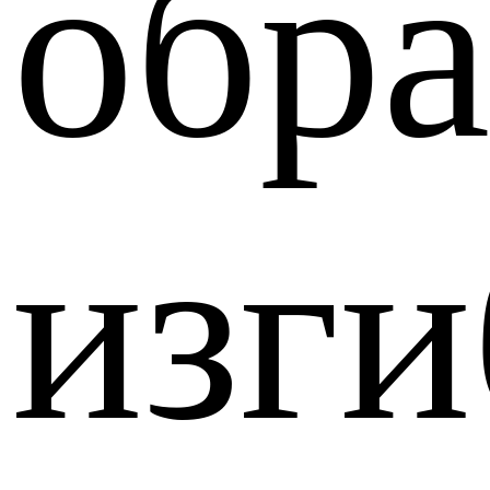
обр
изги